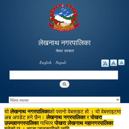
Skip to
main
content
लेखनाथ नगरपालिका
नेपाल सरकार
English
Nepali
Search
Search form
लेखनाथ नगरपालिका
यो
को पुरानो वेबसाइट हो । यो वेबसाइटमा
लेखनाथ नगरपालिका
पोखरा
अब अपडेट हुने छैन।
र
उपमहानगरपालिका
पोखरा लेखनाथ महानगरपालिका
गाभिएर
बनेको छ । ताजा जानकारीको लागि