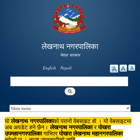
Skip to
main
content
लेखनाथ नगरपालिका
नेपाल सरकार
English
Nepali
Search
Search form
लेखनाथ नगरपालिका
यो
को पुरानो वेबसाइट हो । यो वेबसाइटमा
लेखनाथ नगरपालिका
पोखरा
अब अपडेट हुने छैन।
र
उपमहानगरपालिका
पोखरा लेखनाथ महानगरपालिका
गाभिएर
बनेको छ । ताजा जानकारीको लागि