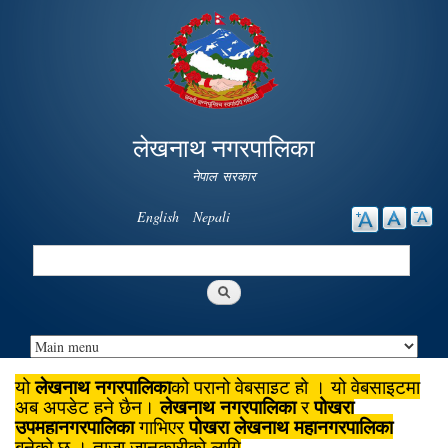
Skip to
main
content
लेखनाथ नगरपालिका
नेपाल सरकार
English
Nepali
Search
Search form
लेखनाथ नगरपालिका
यो
को पुरानो वेबसाइट हो । यो वेबसाइटमा
लेखनाथ नगरपालिका
पोखरा
अब अपडेट हुने छैन।
र
उपमहानगरपालिका
पोखरा लेखनाथ महानगरपालिका
गाभिएर
बनेको छ । ताजा जानकारीको लागि