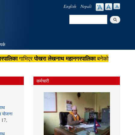
English
Nepali
Search
Search form
पर्क
गरपालिका
पोखरा लेखनाथ महानगरपालिका
गाभिएर
बनेको
कर्मचारी
नाथ
स योजना
 17,
नाथ