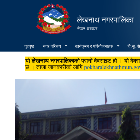
लेखनाथ नगरपालिका
नेपाल सरकार
गृहपृष्ठ
नगर परिचय
कार्यक्रम र परियोजनाहरु
वि.सु. स
लेखनाथ नगरपालिका
यो
को पुरानो वेबसाइट हो । यो वे
छ । ताजा जानकारीको लागि
pokharalekhnathmun.go