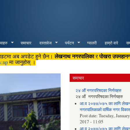
Skip to
main
content
ेवाहरु
समाचार
दस्तावेज
पर्यटन
ग्यालरी
हाम्रो वारे
सम्
लेखनाथ नगरपालिका
पोखरा उपमहान
बसाइटमा अब अपडेट हुने छैन।
र
v.np
मा जानुहोस् ।
समाचार
२४ औं नगरपरिषदका निर्णयहरु
२४ औं नगरपरिषदका निर्णयहरु
आ.व २०७४/०७५ का लागि लेख
नगरपालिकाको वार्षिक नगर विका
Post date:
Tuesday, January
2017 - 11:05
आ.व २०७४/०७५ का लागि लेख