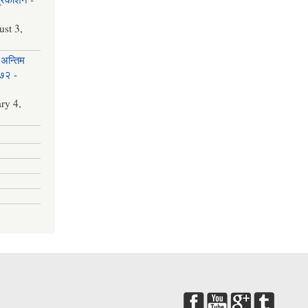
st 3,
अन्तिम
०७२
-
ry 4,