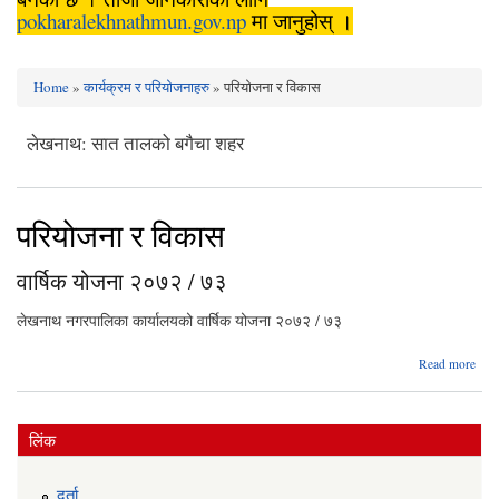
pokharalekhnathmun.gov.np
मा जानुहोस् ।
Home
»
कार्यक्रम र परियोजनाहरु
» परियाेजना र विकास
You are here
लेखनाथ: सात तालको बगैचा शहर
परियाेजना र विकास
वार्षिक योजना २०७२ / ७३
लेखनाथ नगरपालिका कार्यालयको वार्षिक योजना २०७२ / ७३
abo
Read more
वार्ष
योज
२०७
/ 
लिंक
दर्ता