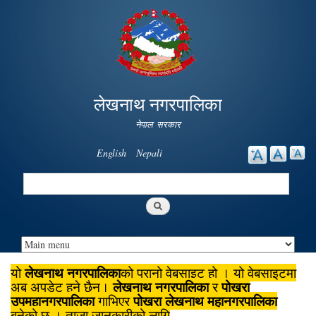
Skip to
main
content
लेखनाथ नगरपालिका
नेपाल सरकार
English
Nepali
Search
Search form
लेखनाथ नगरपालिका
यो
को पुरानो वेबसाइट हो । यो वेबसाइटमा
लेखनाथ नगरपालिका
पोखरा
अब अपडेट हुने छैन।
र
उपमहानगरपालिका
पोखरा लेखनाथ महानगरपालिका
गाभिएर
बनेको छ । ताजा जानकारीको लागि