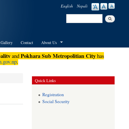
English
Nepali
Search
Search form
 Gallery
Contact
About Us
lity
Pokhara Sub Metropolitian City
and
has
.gov.np
.
Quick Links
Registration
Social Security