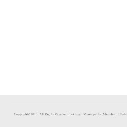
Copyright©2015. All Rights Reserved. Lekhnath Municipality ,Ministry of Fed