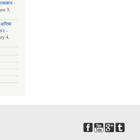
प्रकाशन
-
st 3,
अन्तिम
०७२
-
ry 4,