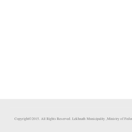
Copyright©2015. All Rights Reserved. Lekhnath Municipality ,Ministry of Fed