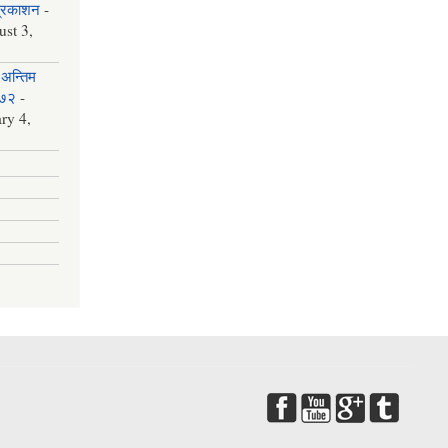
प्रकाशन
-
st 3,
अन्तिम
०७२
-
ry 4,