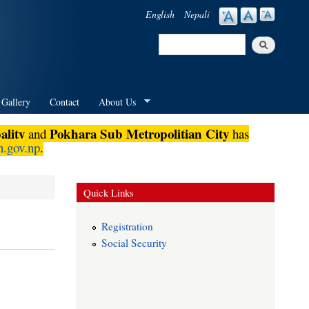
English
Nepali
Search
Search form
 Gallery
Contact
About Us
lity
Pokhara Sub Metropolitian City
and
has
.gov.np
.
Quick Links
Registration
Social Security