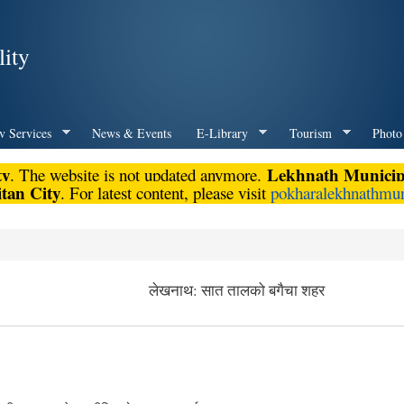
Skip to
main
ity
content
v Services
News & Events
E-Library
Tourism
Photo
ty
Lekhnath Municipa
. The website is not updated anymore.
tan City
. For latest content, please visit
pokharalekhnathmun
लेखनाथ: सात तालको बगैचा शहर