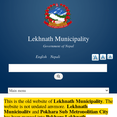
Skip to
main
content
Lekhnath Municipality
Government of Nepal
English
Nepali
Search
Search form
Lekhnath Municipality
This is the old website of
. The
Lekhnath
website is not updated anymore.
Municipality
Pokhara Sub Metropolitian City
and
Pokhara Lekhnath
has been merged into