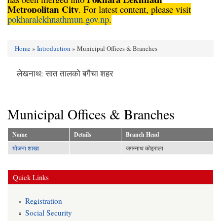
Metropolitan City
. For latest content, please visit
pokharalekhnathmun.gov.np
.
Home
»
Introduction
» Municipal Offices & Branches
You are here
लेखनाथ: सात तालको बगैचा शहर
Municipal Offices & Branches
Name
Details
Branch Head
योजना शाखा
जगन्नाथ कोइराला
Quick Links
Registration
Social Security