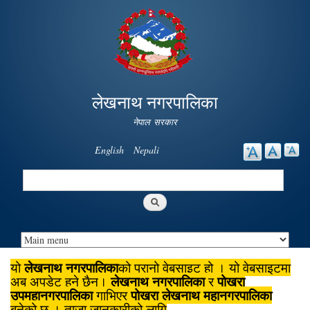
Skip to
main
content
लेखनाथ नगरपालिका
नेपाल सरकार
English
Nepali
Search
Search form
लेखनाथ नगरपालिका
यो
को पुरानो वेबसाइट हो । यो वेबसाइटमा
लेखनाथ नगरपालिका
पोखरा
अब अपडेट हुने छैन।
र
उपमहानगरपालिका
पोखरा लेखनाथ महानगरपालिका
गाभिएर
बनेको छ । ताजा जानकारीको लागि