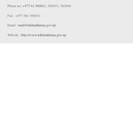
Phone no:
+977 61 5600
01, 560031, 560566
Fax : +977 061 560031
Email :
mail@lekhnathmun
.gov.np
Website :
http://www.lekhnathmun.gov.np