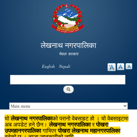
Skip to
main
content
लेखनाथ नगरपालिका
नेपाल सरकार
English
Nepali
Search
Search form
लेखनाथ नगरपालिका
यो
को पुरानो वेबसाइट हो । यो वेबसाइटमा
लेखनाथ नगरपालिका
पोखरा
अब अपडेट हुने छैन।
र
उपमहानगरपालिका
पोखरा लेखनाथ महानगरपालिका
गाभिएर
बनेको छ । ताजा जानकारीको लागि