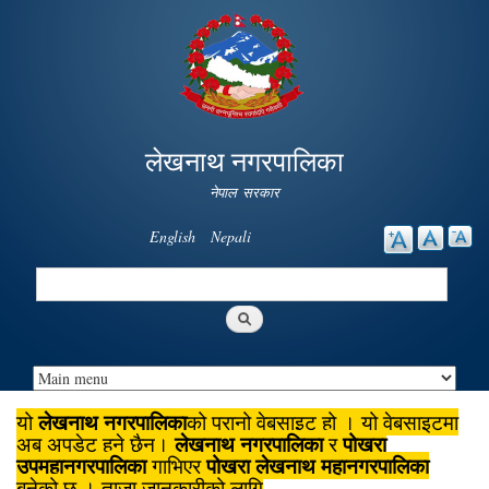
Skip to
main
content
लेखनाथ नगरपालिका
नेपाल सरकार
English
Nepali
Search
Search form
लेखनाथ नगरपालिका
यो
को पुरानो वेबसाइट हो । यो वेबसाइटमा
लेखनाथ नगरपालिका
पोखरा
अब अपडेट हुने छैन।
र
उपमहानगरपालिका
पोखरा लेखनाथ महानगरपालिका
गाभिएर
बनेको छ । ताजा जानकारीको लागि