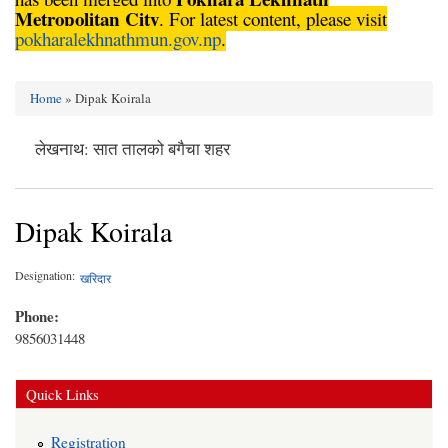
Metropolitan City
. For latest content, please visit
pokharalekhnathmun.gov.np
.
Home
» Dipak Koirala
You are here
लेखनाथ: सात तालको बगैचा शहर
Dipak Koirala
Designation:
खरिदार
Phone:
9856031448
Quick Links
Registration