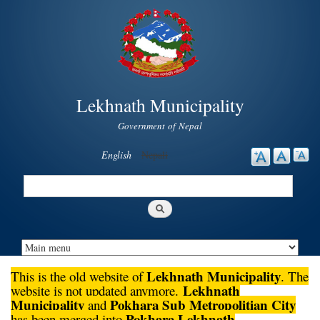
Skip to
main
content
Lekhnath Municipality
Government of Nepal
English
Nepali
Search
Search form
Lekhnath Municipality
This is the old website of
. The
Lekhnath
website is not updated anymore.
Municipality
Pokhara Sub Metropolitian City
and
Pokhara Lekhnath
has been merged into