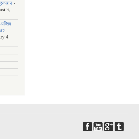
प्रकाशन
-
st 3,
अन्तिम
०७२
-
ry 4,