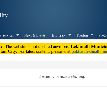
Skip to
main
ity
content
v Services
News & Events
E-Library
Tourism
Photo
ty
Lekhnath Municipa
. The website is not updated anymore.
tan City
. For latest content, please visit
pokharalekhnathmun
लेखनाथ: सात तालको बगैचा शहर