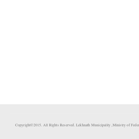
Copyright©2015. All Rights Reserved. Lekhnath Municipality ,Ministry of Fed