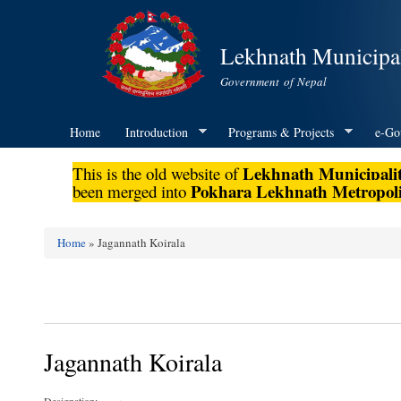
Lekhnath Municipal
Government of Nepal
Home
Introduction
Programs & Projects
e-Go
Lekhnath Municipali
This is the old website of
Pokhara Lekhnath Metropoli
been merged into
Home
» Jagannath Koirala
You are here
Jagannath Koirala
Designation: