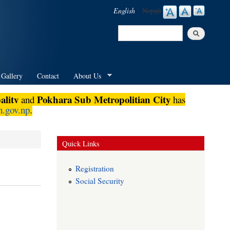
English
Nepali
Search
Search form
 Gallery
Contact
About Us
lity
Pokhara Sub Metropolitian City
and
has
.gov.np
.
Quick Links
Registration
Social Security