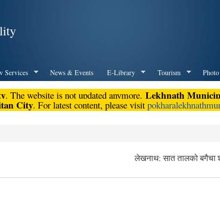
Skip to
main
ity
content
v Services
News & Events
E-Library
Tourism
Photo
ty
Lekhnath Municipa
. The website is not updated anymore.
tan City
. For latest content, please visit
pokharalekhnathmun
लेखनाथ: सात तालको बगैचा शहर