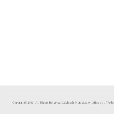
Copyright©2015. All Rights Reserved. Lekhnath Municipality ,Ministry of Fed