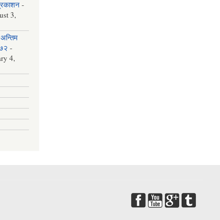
प्रकाशन
-
st 3,
अन्तिम
०७२
-
ry 4,