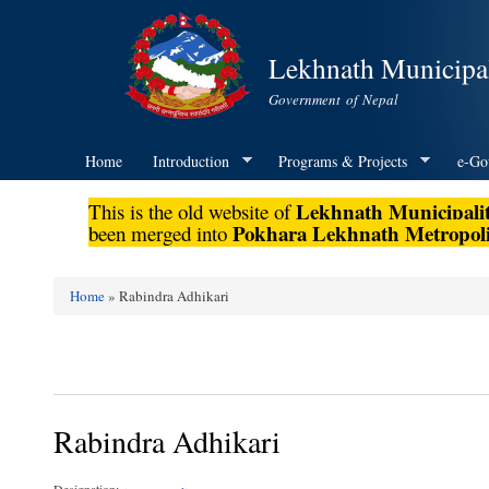
Lekhnath Municipal
Government of Nepal
Home
Introduction
Programs & Projects
e-Go
Lekhnath Municipali
This is the old website of
Pokhara Lekhnath Metropoli
been merged into
Home
» Rabindra Adhikari
You are here
Rabindra Adhikari
Designation: