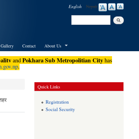
English
Nepali
Search
Search form
 Gallery
Contact
About Us
lity
Pokhara Sub Metropolitian City
and
has
.gov.np
.
Quick Links
Registration
Social Security