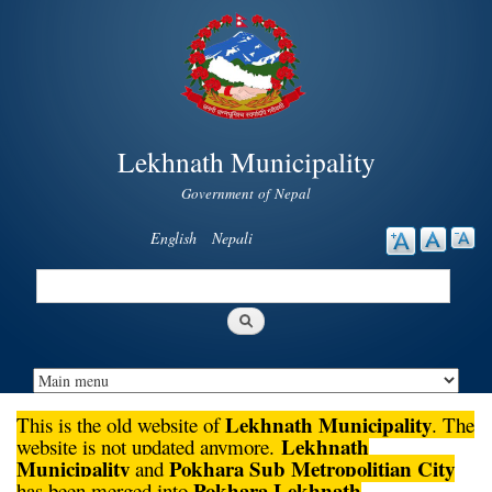
Skip to
main
content
Lekhnath Municipality
Government of Nepal
English
Nepali
Search
Search form
Lekhnath Municipality
This is the old website of
. The
Lekhnath
website is not updated anymore.
Municipality
Pokhara Sub Metropolitian City
and
Pokhara Lekhnath
has been merged into